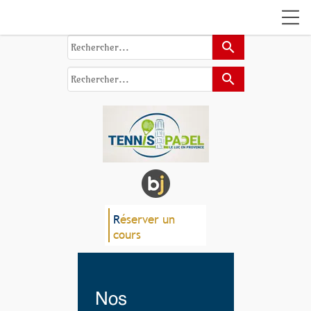
search
search
R
éserver un
cours
Nos