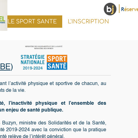
R
éserver un cours
TE
L'INSCRIPTION
et sportive de chacun, au
ique et l’ensemble des
ique.
idarités et de la Santé,
nviction que la pratique
néral.