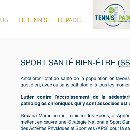
arch
LE PADEL
.............. .............
LE SPORT SAN
SANTÉ BIEN-ÊTRE (
SSBE
)
at de santé de la population en favorisant l’activité physique 
c ou sans pathologie, à tous les moments de la vie.
e l’accroissement de la sédentarité, l’inactivité phys
chroniques qui y sont associées est un enjeu de santé publ
neanu, ministre des Sports, et Agnès Buzyn, ministre des Sol
vre une Stratégie Nationale Sport Santé 2019-2024 avec la co
Physiques et Sportives (APS) pour la santé relève de l’intérêt gé